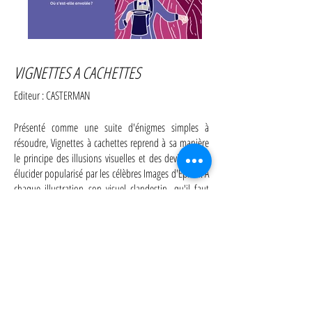
VIGNETTES A CACHETTES
Editeur : CASTERMAN
Présenté comme une suite d'énigmes simples à
résoudre, Vignettes à cachettes reprend à sa manière
le principe des illusions visuelles et des devinettes à
élucider popularisé par les célèbres Images d'Épinal. À
chaque illustration son visuel clandestin, qu'il faut
retrouver en manipulant le livre ou en scrutant les
dessins au-delà des apparences.
Texte
et illustrations
PARUTION : 12 mars 2014
Dimensions : 16,7 x 1,2 x 16,6 cm
58 pages