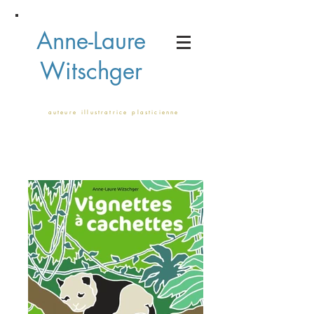
Anne-Laure
Witschger
a u t e u r e i l l u s t r a t r i c e p l a s t i c i e n n e