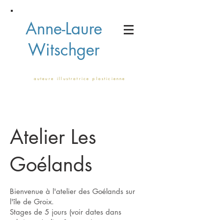
Anne-Laure
Witschger
a u t e u r e i l l u s t r a t r i c e p l a s t i c i e n n e
Atelier Les
Goélands
Bienvenue à l'atelier des Goélands sur
l'île de Groix.
Stages de 5 jours (voir dates dans