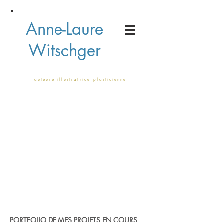
Anne-Laure
Witschger
a u t e u r e i l l u s t r a t r i c e p l a s t i c i e n n e
PORTFOLIO DE MES PROJETS EN COURS