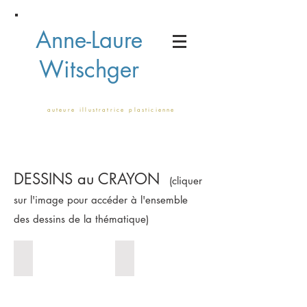
Anne-Laure
Witschger
a u t e u r e i l l u s t r a t r i c e p l a s t i c i e n n e
DESSINS au CRAYON
(cliquer
sur l'image pour accéder à l'ensemble
des dessins de la thématique)
NATURE(S)
TEMPÊTE