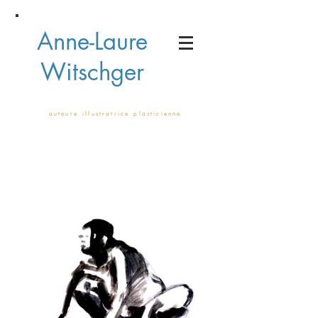
Anne-Laure
Witschger
a u t e u r e i l l u s t r a t r i c e p l a s t i c i e n n e