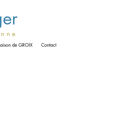
ger
e n n e
aison de GROIX
Contact