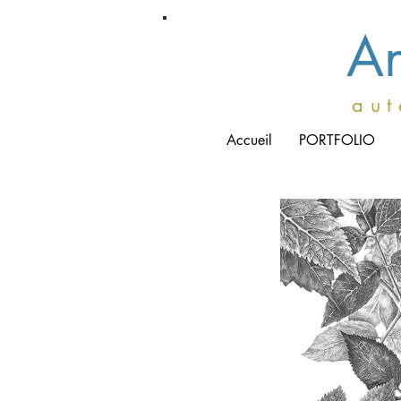
An
a u t 
Accueil
PORTFOLIO