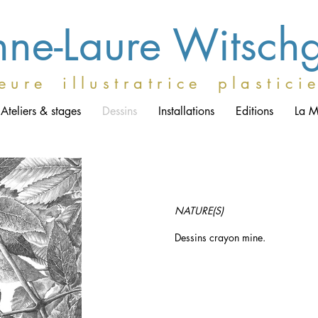
ne-Laure Witsch
e u r e i l l u s t r a t r i c e p l a s t i c i 
Ateliers & stages
Dessins
Installations
Editions
La M
NATURE(S)
Dessins crayon mine.