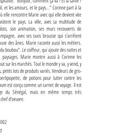
pitalité. "Bonjour, comment ça va ? Et la santé ?
ail, et les amours, et le pays..." Corinne part à la
 elle rencontre Marie avec qui elle devient vite
isitent le pays. La ville, avec sa multitude de
ulots, son animation, ses murs recouverts de
campagne, avec ses taxis brousse qui s'arrêtent
use des ânes. Marie raconte aussi les métiers.
 du boubou". Le coiffeur, qui ajoute des nattes et
n paysages. Marie montre aussi à Corinne les
ut sur les marchés. Tout le monde y va, y vend, y
 petits lots de produits variés. Vendeurs de gris-
erlipopette, de potions pour lutter contre les
lbum est conçu comme un carnet de voyage. Il est
mage du Sénégal, mais en même temps très
 chef d'oeuvre.
2002
n