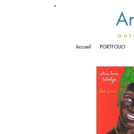
An
a u t 
Accueil
PORTFOLIO