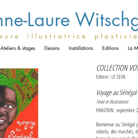
ne-Laure Witsch
e u r e i l l u s t r a t r i c e p l a s t i c i 
Ateliers & stages
Dessins
Installations
Editions
La M
COLLECTION VO
Editeur : LE SEUIL
Voyage au Sénégal
Texte et illustrations
PARUTION : septembre
Bienvenue au Sénégal p
colorés, des marchés, d