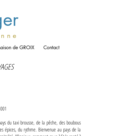
ger
e n n e
aison de GROIX
Contact
YAGES
2001
ays du taxi brousse, de la pêche, des boubous
es épices, du rythme. Bienvenue au pays de la