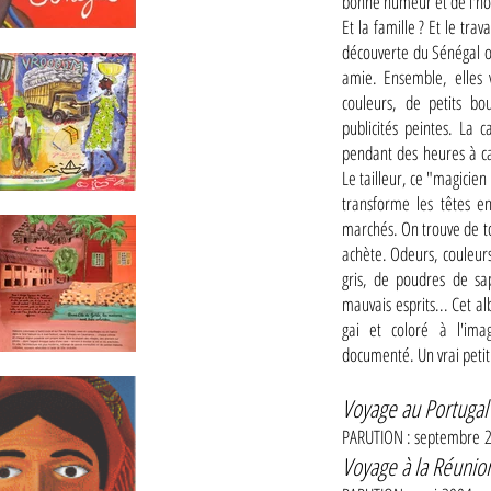
bonne humeur et de l'hos
Et la famille ? Et le trav
découverte du Sénégal où
amie. Ensemble, elles v
couleurs, de petits bo
publicités peintes. La 
pendant des heures à ca
Le tailleur, ce "magicien
transforme les têtes e
marchés. On trouve de to
achète. Odeurs, couleurs,
gris, de poudres de sap
mauvais esprits... Cet a
gai et coloré à l'i
documenté. Un vrai petit
Voyage au Portugal
PARUTION : septembre
Voyage à la Réunio