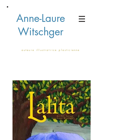
Anne-Laure
Witschger
a u t e u r e i l l u s t r a t r i c e p l a s t i c i e n n e