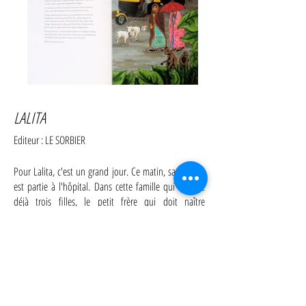
LALITA
Editeur : LE SORBIER
Pour Lalita, c'est un grand jour. Ce matin, sa maman
est partie à l'hôpital. Dans cette famille qui compte
déjà trois filles, le petit frère qui doit naître
aujourd'hui est attendu avec impatience...
Une belle histoire ancrée dans l'Inde d'aujourd'hui.
Texte Jocelyne Sauvard
et illustrations Anne-Laure
Witschger
PARUTION : février 2009
Dimensions :
23,6 x 1 x 33,8 cm