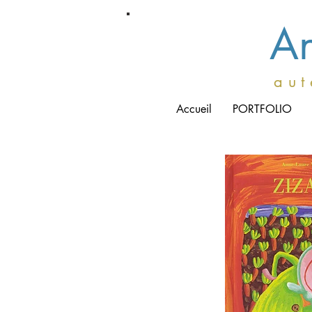
An
a u t 
Accueil
PORTFOLIO