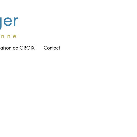
ger
e n n e
aison de GROIX
Contact