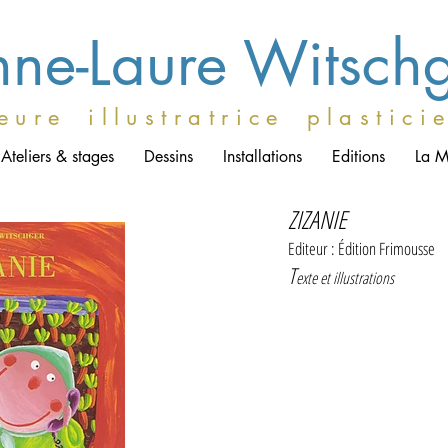
ne-Laure Witsch
e u r e i l l u s t r a t r i c e p l a s t i c i 
Ateliers & stages
Dessins
Installations
Editions
La M
ZIZANIE
Editeur : Édition Frimousse
T
exte et illustrations