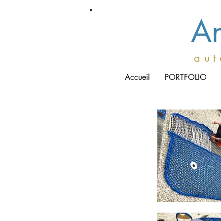
An
a u t 
Accueil
PORTFOLIO