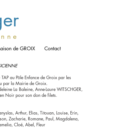
ger
e n n e
aison de GROIX
Contact
SICIENNE
u TAP au Pôle Enfance de Groix par les
nu par la Mairie de Groix.
adeleine La Baleine, Anne-Laure WITSCHGER,
n Noir pour son don de filets.
yslas, Arthur, Elias, Titouan, Louise, Erin,
ison, Zacharie, Romane, Paul,
Magdalena,
melia, Cloé, Abel, Fleur