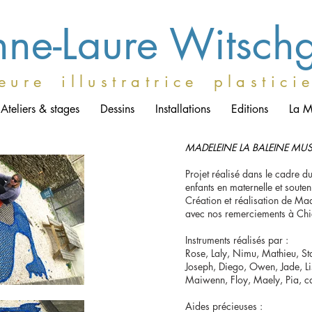
ne-Laure Witsch
e u r e i l l u s t r a t r i c e p l a s t i c i 
Ateliers & stages
Dessins
Installations
Editions
La M
MADELEINE LA BALEINE MU
Projet réalisé dans le cadre d
enfants en maternelle et soute
Création et réalisation de M
a
vec nos remerciements à Chie
Instruments réalisés par :
Rose, Laly, Nimu, Mathieu, Stan
Joseph, Diego, Owen, Jade, L
Maiwenn, Floy, Maely, Pia, ca
Aides précieuses :