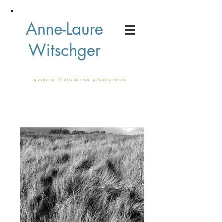
Anne-Laure
Witschger
a u t e u r e i l l u s t r a t r i c e p l a s t i c i e n n e